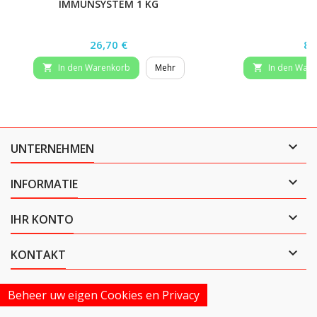
IMMUNSYSTEM 1 KG
Preis
Pr
26,70 €
8,
In den Warenkorb
Mehr
In den War



UNTERNEHMEN

INFORMATIE

IHR KONTO

KONTAKT
Beheer uw eigen Cookies en Privacy