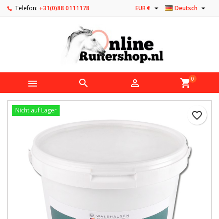


Telefon:
+31(0)88 0111178
EUR €
Deutsch
0



shopping_cart
Nicht auf Lager
favorite_border