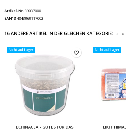
Artikel-Nr.
39037000
EAN13
4043969117002
16 ANDERE ARTIKEL IN DER GLEICHEN KATEGORIE:
<
>
Nicht auf Lager
Nicht auf Lager
favorite_border
ECHINACEA - GUTES FÜR DAS
LIKIT HIMALA