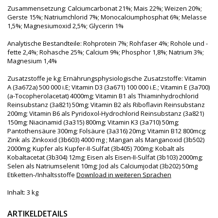
Zusammensetzung: Calciumcarbonat 21%; Mais 22%; Weizen 20%;
Gerste 15%; Natriumchlorid 7%; Monocalciumphosphat 6%; Melasse
1,5%; Magnesiumoxid 2,5%; Glycerin 1%
Analytische Bestandteile: Rohprotein 7%; Rohfaser 4%; Rohöle und -
fette 2,4%; Rohasche 25%; Calcium 9%; Phosphor 1,8%; Natrium 3%;
Magnesium 1,4%
Zusatzstoffe je kg: Ernährungsphysiologische Zusatzstoffe: Vitamin
A (3a672a) 500 000 i.E; Vitamin D3 (3a671) 100 000 i.E.; Vitamin E (3a700)
(a-Tocopherolacetat) 4000mg; Vitamin B1 als Thiaminhydrochlorid
Reinsubstanz (3a821) 50mg; Vitamin B2 als Riboflavin Reinsubstanz
200mg; Vitamin B6 als Pyridoxol-Hydrochlorid Reinsubstanz (3a821)
150mg; Niacinamid (3a315) 800mg; Vitamin K3 (3a710) 50mg;
Pantothensäure 300mg; Folsäure (3a316) 20mg; Vitamin B12 800mcg;
Zink als Zinkoxid (3b603) 4000 mg ; Mangan als Manganoxid (3b502)
2000mg; Kupfer als Kupfer-II-Sulfat (3b405) 700mg; Kobalt als
Kobaltacetat (3b304) 12mg; Eisen als Eisen-II-Sulfat (3b103) 2000mg;
Selen als Natriumselenit 10mg; Jod als Calciumjodat (3b202) 50mg
Etiketten-/Inhaltsstoffe
Download in weiteren Sprachen
Inhalt: 3 kg
ARTIKELDETAILS